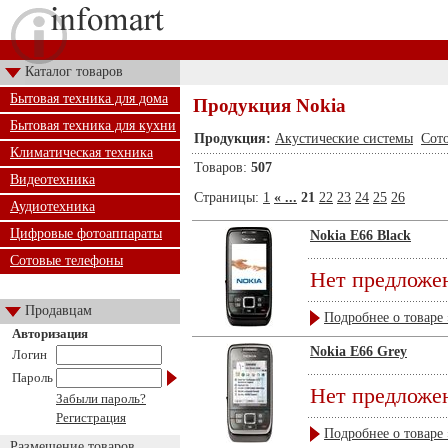
Каталог товаров
Бытовая техника для дома
Продукция Nokia
Бытовая техника для кухни
Продукция:
Акустические системы
Сот
Климатическая техника
Товаров:
507
Видеотехника
Страницы:
1
« ...
21
22
23
24
25
26
Аудиотехника
Цифровые фотоаппараты
Nokia E66 Black
Сотовые телефоны
Нет предложе
Продавцам
Подробнее о товаре 
Авторизация
Nokia E66 Grey
Логин
Пароль
Нет предложе
Забыли пароль?
Регистрация
Подробнее о товаре 
Размещение товаров