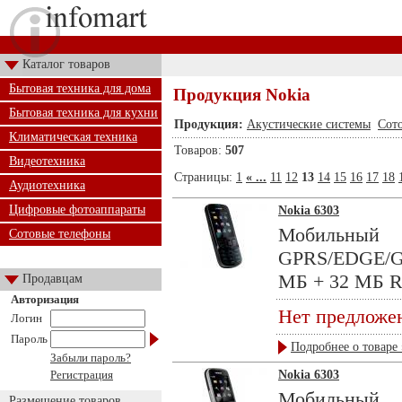
Каталог товаров
Бытовая техника для дома
Продукция Nokia
Бытовая техника для кухни
Продукция:
Акустические системы
Сот
Климатическая техника
Товаров:
507
Видеотехника
Страницы:
1
« ...
11
12
13
14
15
16
17
18
Аудиотехника
Цифровые фотоаппараты
Nokia 6303
Мобильный 
Сотовые телефоны
GPRS/EDGE/GP
МБ + 32 МБ RA
Продавцам
Авторизация
Нет предложе
Логин
Пароль
Подробнее о товаре 
Забыли пароль?
Регистрация
Nokia 6303
Мобильный 
Размещение товаров