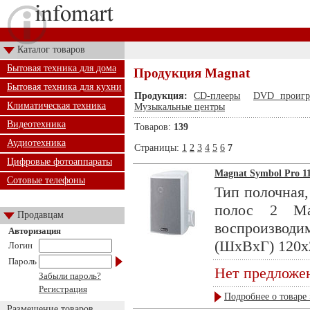
Каталог товаров
Бытовая техника для дома
Продукция Magnat
Бытовая техника для кухни
Продукция:
CD-плееры
DVD проигр
Климатическая техника
Музыкальные центры
Видеотехника
Товаров:
139
Аудиотехника
Страницы:
1
2
3
4
5
6
7
Цифровые фотоаппараты
Magnat Symbol Pro 11
Сотовые телефоны
Тип полочная,
полос 2 Ма
Продавцам
воспроизводи
Авторизация
(ШхВхГ) 120x2
Логин
Пароль
Нет предложе
Забыли пароль?
Регистрация
Подробнее о товаре 
Размещение товаров