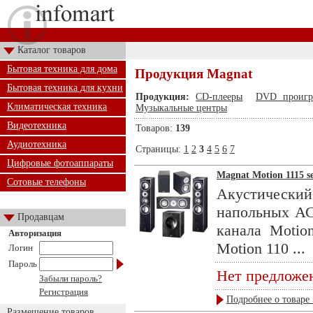
Каталог товаров
Бытовая техника для дома
Продукция Magnat
Бытовая техника для кухни
Продукция:
CD-плееры
DVD проигр
Климатическая техника
Музыкальные центры
Видеотехника
Товаров:
139
Аудиотехника
Страницы:
1
2
3
4
5
6
7
Цифровые фотоаппараты
Magnat Motion 1115 se
Сотовые телефоны
Акустически
напольных АС 
Продавцам
канала Motio
Авторизация
Motion 110 ...
Логин
Пароль
Нет предложе
Забыли пароль?
Регистрация
Подробнее о товаре 
Размещение товаров