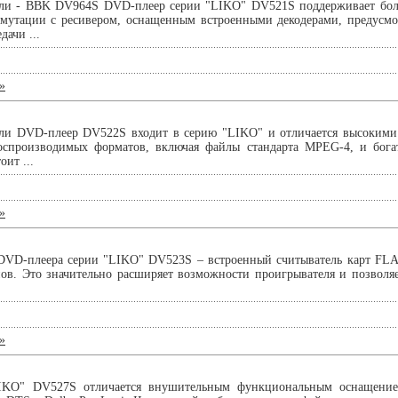
ели - BBK DV964S DVD-плеер серии "LIKO" DV521S поддерживает бол
ммутации с ресивером, оснащенным встроенными декодерами, предусм
дачи ...
»
ели DVD-плеер DV522S входит в серию "LIKO" и отличается высокими
спроизводимых форматов, включая файлы стандарта MPEG-4, и бог
оит ...
»
 DVD-плеера серии "LIKO" DV523S – встроенный считыватель карт FLA
ов. Это значительно расширяет возможности проигрывателя и позволяе
»
IKO" DV527S отличается внушительным функциональным оснащение