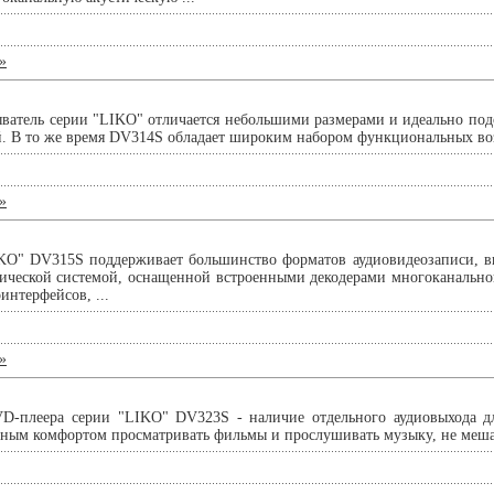
»
тель серии "LIKO" отличается небольшими размерами и идеально подо
й. В то же время DV314S обладает широким набором функциональных воз
»
KO" DV315S поддерживает большинство форматов аудиовидеозаписи, вк
ической системой, оснащенной встроенными декодерами многоканальног
нтерфейсов, ...
»
D-плеера серии "LIKO" DV323S - наличие отдельного аудиовыхода д
ьным комфортом просматривать фильмы и прослушивать музыку, не меша