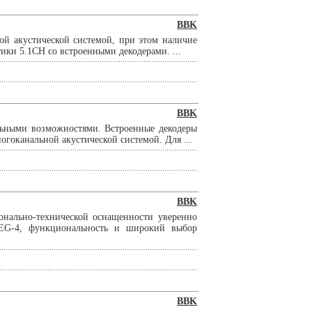
BBK
ой акустической системой, при этом наличие
ики 5.1СН со встроенными декодерами. ...
BBK
ьными возможностями. Встроенные декодеры
ногоканальной акустической системой. Для ...
BBK
нально-технической оснащенности уверенно
PEG-4, функциональность и широкий выбор
BBK