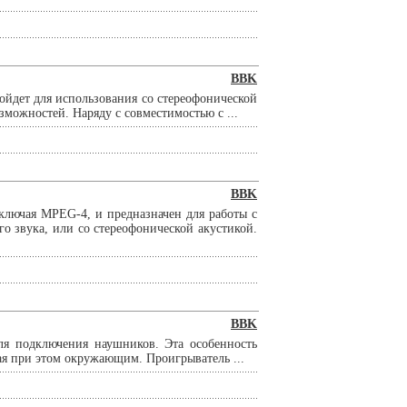
BBK
йдет для использования со стереофонической
можностей. Наряду с совместимостью с ...
BBK
лючая MPEG-4, и предназначен для работы с
о звука, или со стереофонической акустикой.
BBK
ля подключения наушников. Эта особенность
я при этом окружающим. Проигрыватель ...