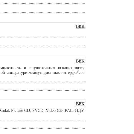
BBK
BBK
пактность и внушительная оснащенность,
ной аппаратуре коммутационных интерфейсов
BBK
ak Picture CD, SVCD, Video CD, PAL, ПДУ,