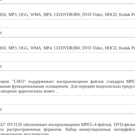
SI, MP3, OGG, WMA, MP4, CD/DVDR/RW, DVD Video, HDCD, Kodak Pictu
»
SI, MP3, OGG, WMA, MP4, CD/DVDR/RW, DVD Video, HDCD, Kodak Pictu
»
ерии "LIKO" поддерживает воспроизведение файлов стандарта MPE
ельным функциональным оснащением. Для передачи видеосигнала преду
зведение аудиосигнала может ...
»
KO" DV313S обеспечивает воспроизведение MPEG-4-файлов, DVD-филь
их распространенных форматов. Набор коммутационных интерфейсо
гоканальную акустическую ...