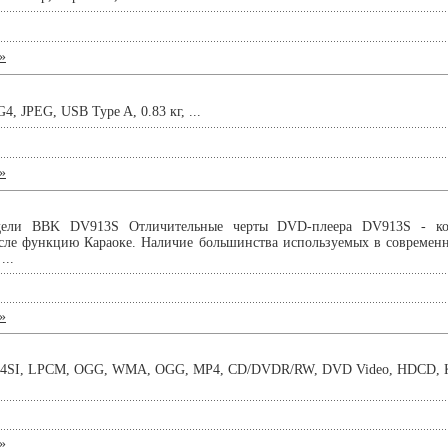
»
4, JPEG, USB Type A, 0.83 кг, ...
»
дели BBK DV913S Отличительные черты DVD-плеера DV913S - ком
сле функцию Караоке. Наличие большинства используемых в современ
...
»
SI, LPCM, OGG, WMA, OGG, MP4, CD/DVDR/RW, DVD Video, HDCD, Kod
»