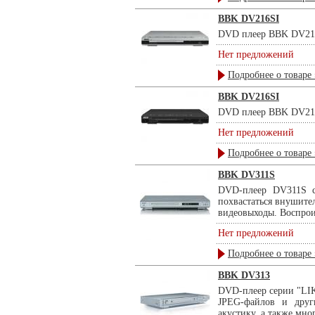
BBK DV216SI
DVD плеер BBK DV216
Нет предложений
Подробнее о товаре 
BBK DV216SI
DVD плеер BBK DV216
Нет предложений
Подробнее о товаре 
BBK DV311S
DVD-плеер DV311S с
похвастаться внушит
видеовыходы. Воспрои
Нет предложений
Подробнее о товаре 
BBK DV313
DVD-плеер серии "LI
JPEG-файлов и друг
акустику, а также мно