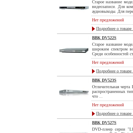
Старое название мод
видеозаписи. Для ко
аудиовыходы. Для пере
Нет предложений
Подробнее о товаре 
BBK DV522S
Старое название мод
широким спектром во
Среди особенностей ст
Нет предложений
Подробнее о товаре 
BBK DV523S
Отличительная черта
распространенных тип
что ...
Нет предложений
Подробнее о товаре 
BBK DV527S
DVD-плеер серии "L