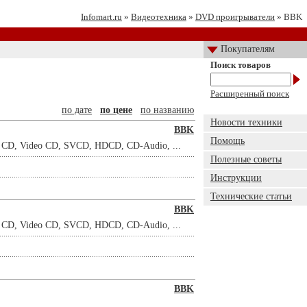
Infomart.ru
»
Видеотехника
»
DVD проигрыватели
» BBK
Покупателям
Поиск товаров
Расширенный поиск
по дате
по цене
по названию
Новости техники
BBK
Помощь
e CD, Video CD, SVCD, HDCD, CD-Audio, ...
Полезные советы
Инструкции
Технические статьи
BBK
e CD, Video CD, SVCD, HDCD, CD-Audio, ...
BBK