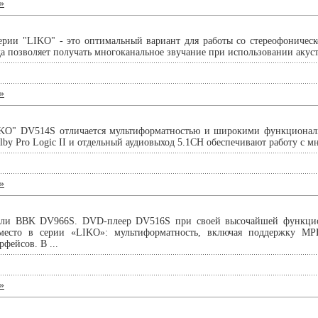
»
ии "LIKO" - это оптимальный вариант для работы со стереофоническ
а позволяет получать многоканальное звучание при использовании акуст
»
KO" DV514S отличается мультиформатностью и широкими функционал
olby Pro Logic II и отдельный аудиовыход 5.1СН обеспечивают работу с м
»
ели BBK DV966S. DVD-плеер DV516S при своей высочайшей функцио
 место в серии «LIKO»: мультиформатность, включая поддержку M
фейсов. В ...
»