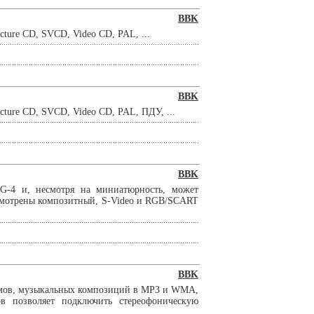
BBK
re CD, SVCD, Video CD, PAL, ...
BBK
re CD, SVCD, Video CD, PAL, ПДУ, ...
BBK
G-4 и, несмотря на миниатюрность, может
смотрены композитный, S-Video и RGB/SCART
BBK
мов, музыкальных композиций в MP3 и WMA,
в позволяет подключить стереофоническую