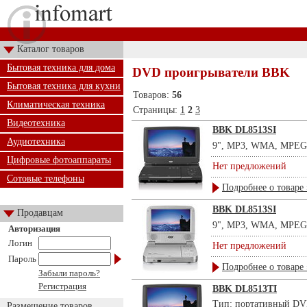
Каталог товаров
Бытовая техника для дома
DVD проигрыватели BBK
Бытовая техника для кухни
Товаров:
56
Климатическая техника
Страницы:
1
2
3
Видеотехника
BBK DL8513SI
Аудиотехника
9", MP3, WMA, MPEG-4
Цифровые фотоаппараты
Нет предложений
Сотовые телефоны
Подробнее о товаре 
BBK DL8513SI
Продавцам
9", MP3, WMA, MPEG-4
Авторизация
Логин
Нет предложений
Пароль
Подробнее о товаре 
Забыли пароль?
Регистрация
BBK DL8513TI
Тип: портативный DVD-
Размещение товаров