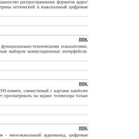
ьшинство распространенных форматов аудио/
отрены оптический и коаксиальный цифровые
BBK
 функционально-техническими показателями,
атым выбором коммутационных интерфейсов.
BBK
SH-памяти, совместимый с картами наиболее
т просматривать на экране телевизора только
BBK
м - многоканальный аудиовыход, цифровые