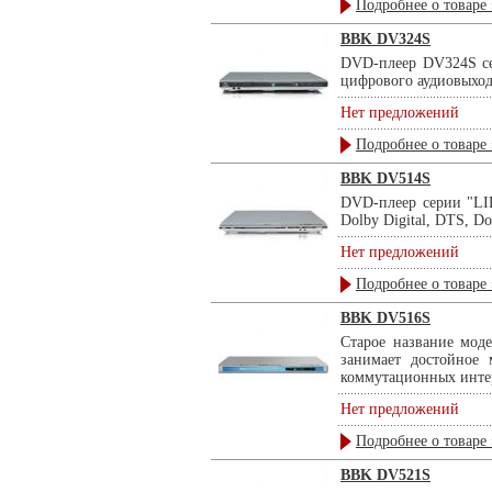
Подробнее о товаре 
BBK DV324S
DVD-плеер DV324S сер
цифрового аудиовыход
Нет предложений
Подробнее о товаре 
BBK DV514S
DVD-плеер серии "LI
Dolby Digital, DTS, D
Нет предложений
Подробнее о товаре 
BBK DV516S
Старое название мод
занимает достойное
коммутационных интер
Нет предложений
Подробнее о товаре 
BBK DV521S