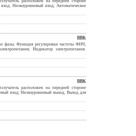
излучатель расположен на передней стороне
вход; Низкоуровневый вход; Автоматическое
BBK
ки фазы; Функция регулировки частоты ФНЧ;
лектропитания; Индикатор электропитания.
BBK
злучатель расположен на передней стороне
евый вход; Низкоуровневый выход; Выход для