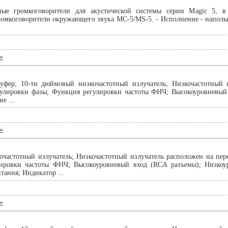
ые громкоговорители для акустической системы серии Magic 5, в
ромкоговорители окружающего звука MC-5/MS-5. - Исполнение - напольн
»
уфер; 10-ти дюймовый низкочастотный излучатель; Низкочастотный 
гулировки фазы; Функция регулировки частоты ФНЧ; Высокоуровневый 
е ...
»
частотный излучатель; Низкочастотный излучатель расположен на пер
ировки частоты ФНЧ; Высокоуровневый вход (RCA разъемы); Низкоур
тания; Индикатор ...
»