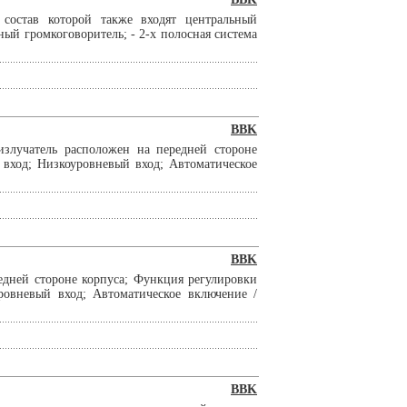
 состав которой также входят центральный
ый громкоговоритель; - 2-х полосная система
BBK
излучатель расположен на передней стороне
вход; Низкоуровневый вход; Автоматическое
BBK
едней стороне корпуса; Функция регулировки
овневый вход; Автоматическое включение /
BBK