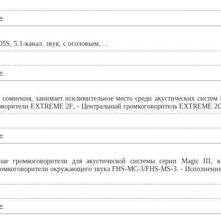
»
, 5.1-канал. звук, с оголовьем, ...
»
 сомнения, занимает исключительное место среди акустических систем BB
оворители EXTREME 2F; - Центральный громкоговоритель EXTREME 2C; 
»
ые громкоговорители для акустической системы серии Magic III, в
ромкоговорители окружающего звука FHS-MC-3/FHS-MS-3. - Исполнение
»