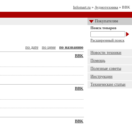
Infomart.ru
»
Аудиотехника
» BBK
Покупателям
Поиск товаров
Расширенный поиск
по дате
по цене
по названию
Новости техники
BBK
Помощь
Полезные советы
Инструкции
Технические статьи
BBK
BBK