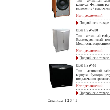
Тип - активный сабв
корпуса; Функция ре
включение / выключени
Нет предложений
Подробнее о товаре 
BBK FSW-208
Тип - активный сабв
Высокоуровневый вхо
Мощность встроенного 
Нет предложений
Подробнее о товаре 
BBK FSW-65
Тип - активный сабв
корпуса; Функция рег
подключения громкого
Нет предложений
Подробнее о товаре 
Страницы:
1
2
3
4
5