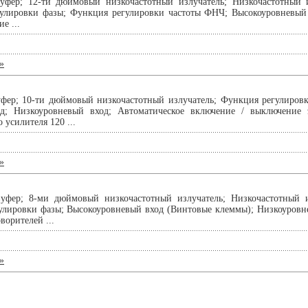
уфер; 12-ти дюймовый низкочастотный излучатель; Низкочастотный 
гулировки фазы; Функция регулировки частоты ФНЧ; Высокоуровневый 
е ...
»
уфер; 10-ти дюймовый низкочастотный излучатель; Функция регулиров
д; Низкоуровневый вход; Автоматическое включение / выключение э
усилителя 120 ...
»
уфер; 8-ми дюймовый низкочастотный излучатель; Низкочастотный и
улировки фазы; Высокоуровневый вход (Винтовые клеммы); Низкоуровн
ворителей ...
»