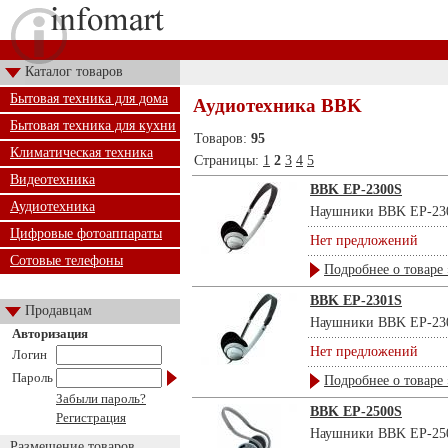
Каталог товаров
Бытовая техника для дома
Аудиотехника BBK
Бытовая техника для кухни
Товаров:
95
Климатическая техника
Страницы:
1
2
3
4
5
Видеотехника
BBK EP-2300S
Аудиотехника
Наушники BBK EP-2300S
Цифровые фотоаппараты
Нет предложений
Сотовые телефоны
Подробнее о товаре 
BBK EP-2301S
Продавцам
Наушники BBK EP-2301S
Авторизация
Нет предложений
Логин
Пароль
Подробнее о товаре 
Забыли пароль?
BBK EP-2500S
Регистрация
Наушники BBK EP-2500S
Размещение товаров