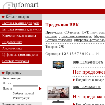
Каталог товаров
Бытовая техника для дома
Продукция BBK
Бытовая техника для кухни
Продукция:
CD-плееры
DVD проигрыва
Климатическая техника
системы
Домашние кинотеатры
Медиа-
Сотовые телефоны
Цифровые фотоаппар
Видеотехника
Товаров:
275
Аудиотехника
Страницы:
1
2
3
4
5
6
7
8
9
10
» ...
14
Цифровые фотоаппараты
Сотовые телефоны
BBK LEM2685FDTG
Нет предложе
Продавцам
Авторизация
Подробнее о товаре 
Логин
BBK LEM2687FDT
Пароль
Забыли пароль?
Нет предложе
Регистрация
Подробнее о товаре 
Размещение товаров