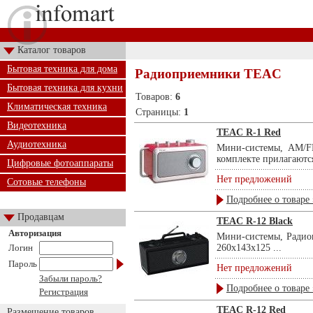
Каталог товаров
Бытовая техника для дома
Радиоприемники TEAC
Бытовая техника для кухни
Товаров:
6
Климатическая техника
Страницы:
1
Видеотехника
TEAC R-1 Red
Аудиотехника
Мини-системы, AM/F
комплекте прилагаются
Цифровые фотоаппараты
Нет предложений
Сотовые телефоны
Подробнее о товаре 
Продавцам
TEAC R-12 Black
Авторизация
Мини-системы, Радио
Логин
260х143х125 ...
Пароль
Нет предложений
Забыли пароль?
Подробнее о товаре 
Регистрация
TEAC R-12 Red
Размещение товаров