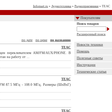
Infomart.ru
»
Аудиотехника
»
Радиоприемники
» TEAC
Покупателям
Поиск товаров
Расширенный поиск
по дате
по цене
по названию
Новости техники
TEAC
Помощь
ащен переключателем AM/FM/AUX/PHONE. В
ан на работу от ...
Полезные советы
Инструкции
Технические статьи
TEAC
 FM 87.5 МГц - 108.0 МГц, Размеры (ШхВхГ)
TEAC