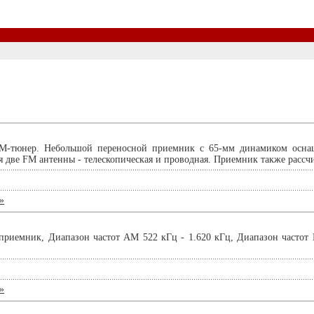
M-тюнер. Небольшой переносной приемник с 65-мм динамиком осн
 две FM антенны - телескопическая и проводная. Приемник также рассчит
»
приемник, Диапазон частот AM 522 кГц - 1.620 кГц, Диапазон частот
»