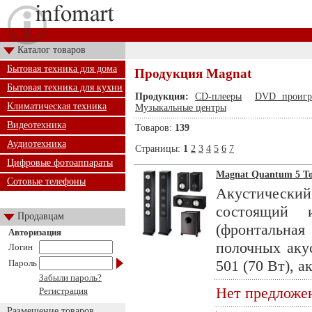
Каталог товаров
Бытовая техника для дома
Продукция Magnat
Бытовая техника для кухни
Продукция:
CD-плееры
DVD проигр
Климатическая техника
Музыкальные центры
Видеотехника
Товаров:
139
Аудиотехника
Страницы:
1
2
3
4
5
6
7
Цифровые фотоаппараты
Magnat Quantum 5 Tow
Сотовые телефоны
Акустическ
состоящий 
Продавцам
(фронтальная
Авторизация
полочных аку
Логин
501 (70 Вт), а
Пароль
Забыли пароль?
Нет предложе
Регистрация
Размещение товаров